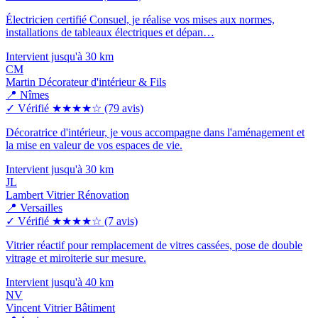
Électricien certifié Consuel, je réalise vos mises aux normes,
installations de tableaux électriques et dépan…
Intervient jusqu'à 30 km
CM
Martin Décorateur d'intérieur & Fils
📍 Nîmes
✓ Vérifié
★★★★☆
(79 avis)
Décoratrice d'intérieur, je vous accompagne dans l'aménagement et
la mise en valeur de vos espaces de vie.
Intervient jusqu'à 30 km
JL
Lambert Vitrier Rénovation
📍 Versailles
✓ Vérifié
★★★★☆
(7 avis)
Vitrier réactif pour remplacement de vitres cassées, pose de double
vitrage et miroiterie sur mesure.
Intervient jusqu'à 40 km
NV
Vincent Vitrier Bâtiment