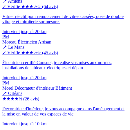
📍 Amiens
✓ Vérifié
★★★½☆
(64 avis)
Vitrier réactif pour remplacement de vitres cassées, pose de double
vitrage et miroiterie sur mesure.
Intervient jusqu'à 20 km
PM
Moreau Électricien Artisan
📍 Le Mans
✓ Vérifié
★★★½☆
(45 avis)
Électricien certifié Consuel, je réalise vos mises aux normes,
installations de tableaux électriques et dépan…
Intervient jusqu'à 20 km
PM
Morel Décorateur d'intérieur Bâtiment
📍 Orléans
★★★★½
(26 avis)
Décoratrice d'intérieur, je vous accompagne dans l'aménagement et
la mise en valeur de vos espaces de vie.
Intervient jusqu'à 10 km