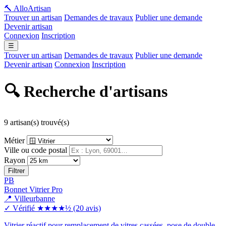
🔨 Allo
Artisan
Trouver un artisan
Demandes de travaux
Publier une demande
Devenir artisan
Connexion
Inscription
☰
Trouver un artisan
Demandes de travaux
Publier une demande
Devenir artisan
Connexion
Inscription
🔍 Recherche d'artisans
9 artisan(s) trouvé(s)
Métier
Ville ou code postal
Rayon
Filtrer
PB
Bonnet Vitrier Pro
📍 Villeurbanne
✓ Vérifié
★★★★½
(20 avis)
Vitrier réactif pour remplacement de vitres cassées, pose de double