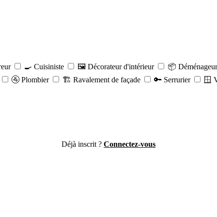
reur
🍳 Cuisiniste
🖼️ Décorateur d'intérieur
📦 Déménageu
🚰 Plombier
🏗️ Ravalement de façade
🔑 Serrurier
🪟 V
Déjà inscrit ?
Connectez-vous