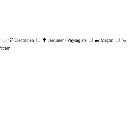
r
💡 Électricien
🌳 Jardinier / Paysagiste
🧱 Maçon
🪚
itrier